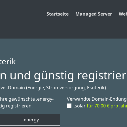
Startseite
Managed Server
Web
terik
n und günstig registrie
vel-Domain (Energie, Stromversorgung, Esoterik).
 Ihre gewünschte .energy-
Verwandte Domain-Endung
ig registrieren.
.solar
für 70,00 € pro Jah
.energy