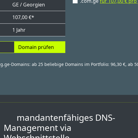
.com.ge
für 107,00 € pro
GE / Georgien
107,00 €*
1 Jahr
Domain prüfen
rg.ge-Domains: ab 25 beliebige Domains im Portfolio: 96,30 €, ab 5
mandantenfähiges DNS-
Management via
Webschnittstelle