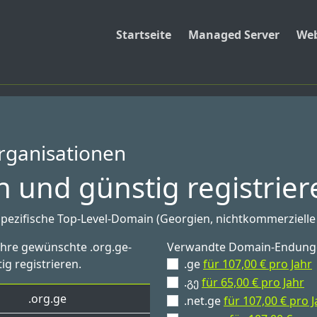
Startseite
Managed Server
Web
rganisationen
 und günstig registrier
spezifische Top-Level-Domain (Georgien, nichtkommerzielle
Ihre gewünschte .org.ge-
Verwandte Domain-Endung
ig registrieren.
.ge
für 107,00 € pro Jahr
.გე
für 65,00 € pro Jahr
.org.ge
.net.ge
für 107,00 € pro J