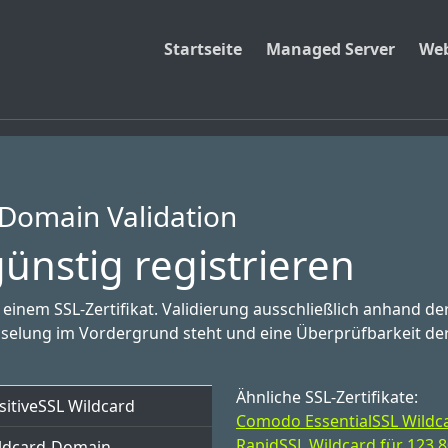
Startseite
Managed Server
Web
 Domain Validation
ünstig registrieren
inem SSL-Zertifikat. Validierung ausschließlich anhand d
elung im Vordergrund steht und eine Überprüfbarkeit der 
Ähnliche SSL-Zertifikate:
sitiveSSL Wildcard
Comodo EssentialSSL Wildcar
RapidSSL Wildcard für 123,8
ldcard-Domain