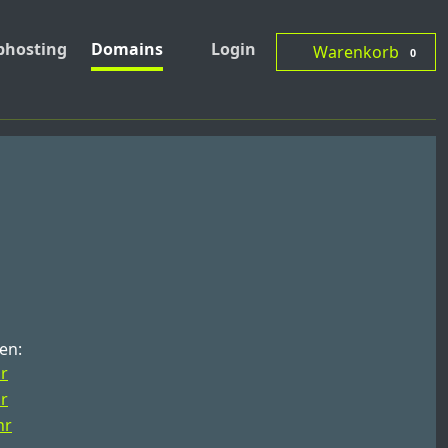
hosting
Domains
Login
Warenkorb
0
en:
hr
hr
hr