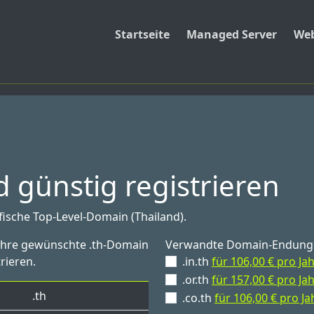
Startseite
Managed Server
Web
 günstig registrieren
ifische Top-Level-Domain (Thailand).
 Ihre gewünschte .th-Domain
Verwandte Domain-Endung
rieren.
.in.th
für 106,00 € pro Ja
.or.th
für 157,00 € pro Ja
.th
.co.th
für 106,00 € pro Ja