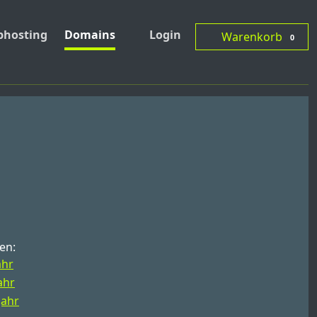
hosting
Domains
Login
Warenkorb
0
en:
ahr
ahr
Jahr