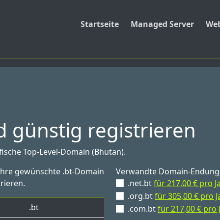
Startseite
Managed Server
Web
 günstig registrieren
ifische Top-Level-Domain (Bhutan).
 Ihre gewünschte .bt-Domain
Verwandte Domain-Endung
rieren.
.net.bt
für 217,00 € pro J
.org.bt
für 305,00 € pro J
.bt
.com.bt
für 217,00 € pro 