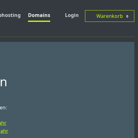
hosting
Domains
Login
Warenkorb
0
en
en:
ahr
Jahr