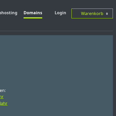
hosting
Domains
Login
Warenkorb
0
en:
hr
Jahr