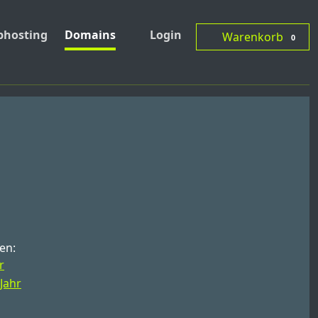
hosting
Domains
Login
Warenkorb
0
en:
r
 Jahr