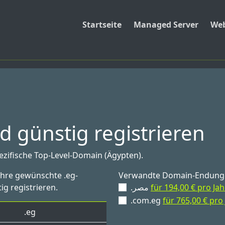
Startseite
Managed Server
Web
 günstig registrieren
pezifische Top-Level-Domain (Ägypten).
Ihre gewünschte .eg-
Verwandte Domain-Endung
ig registrieren.
.مصر
für 194,00 € pro Jah
.com.eg
für 765,00 € pro
.eg