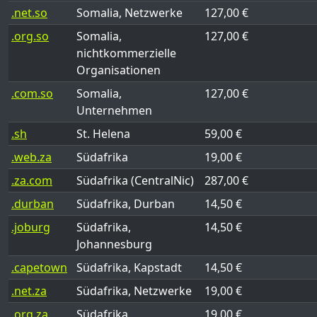
.net.so
Somalia, Netzwerke
127,00 €
.org.so
Somalia,
127,00 €
nichtkommerzielle
Organisationen
.com.so
Somalia,
127,00 €
Unternehmen
.sh
St. Helena
59,00 €
.web.za
Südafrika
19,00 €
.za.com
Südafrika (CentralNic)
287,00 €
.durban
Südafrika, Durban
14,50 €
.joburg
Südafrika,
14,50 €
Johannesburg
.capetown
Südafrika, Kapstadt
14,50 €
.net.za
Südafrika, Netzwerke
19,00 €
.org.za
Südafrika,
19,00 €