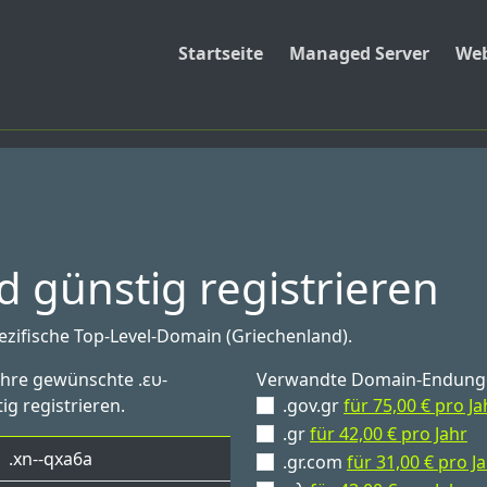
Startseite
Managed Server
Web
 günstig registrieren
pezifische Top-Level-Domain (Griechenland).
Ihre gewünschte .ευ-
Verwandte Domain-Endung
ig registrieren.
.gov.gr
für 75,00 € pro Ja
.gr
für 42,00 € pro Jahr
.xn--qxa6a
.gr.com
für 31,00 € pro J