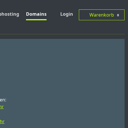
hosting
Domains
Login
Warenkorb
0
en:
hr
ahr