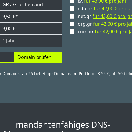
.ελ
für 43,00 € pro Jahr
GR / Griechenland
.edu.gr
für 42,00 € pro J
.net.gr
für 42,00 € pro Ja
9,50 €*
.org.gr
für 42,00 € pro Ja
9,00 €
.com.gr
für 42,00 € pro J
1 Jahr
Domain prüfen
ευ-Domains: ab 25 beliebige Domains im Portfolio: 8,55 €, ab 50 bel
mandantenfähiges DNS-