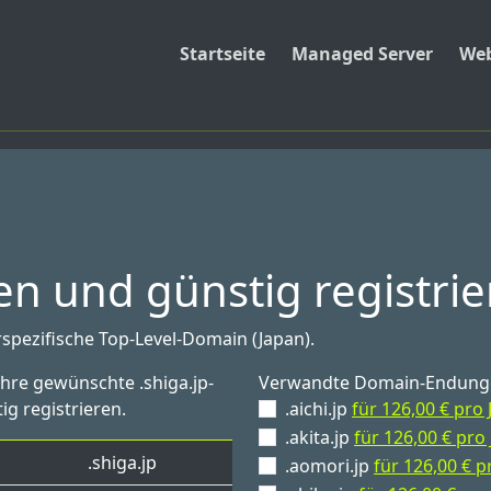
Startseite
Managed Server
Web
en und günstig registri
rspezifische Top-Level-Domain (Japan).
Ihre gewünschte .shiga.jp-
Verwandte Domain-Endung
ig registrieren.
.aichi.jp
für 126,00 € pro 
.akita.jp
für 126,00 € pro 
.shiga.jp
.aomori.jp
für 126,00 € p