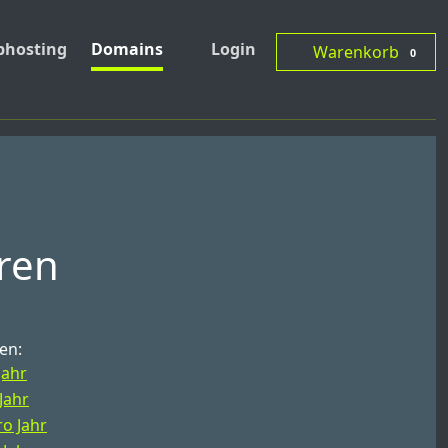
hosting
Domains
Login
Warenkorb
0
eren
en:
Jahr
Jahr
ro Jahr