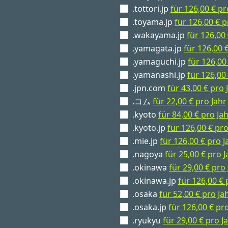
.tottori.jp
für 126,00 € pr
.toyama.jp
für 126,00 € p
.wakayama.jp
für 126,00 
.yamagata.jp
für 126,00 
.yamaguchi.jp
für 126,00
.yamanashi.jp
für 126,00
.jpn.com
für 43,00 € pro 
.コム
für 22,00 € pro Jahr
.kyoto
für 84,00 € pro Ja
.kyoto.jp
für 126,00 € pro
.mie.jp
für 126,00 € pro J
.nagoya
für 25,00 € pro J
.okinawa
für 29,00 € pro 
.okinawa.jp
für 126,00 € 
.osaka
für 52,00 € pro Ja
.osaka.jp
für 126,00 € pr
.ryukyu
für 29,00 € pro J