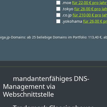
.moe
für 22,00 € pro Jahr
.tokyo
für 26,00 € pro Ja
.co.jp
für 210,00 € pro Ja
.yokohama
für 26,00 € p
higa.jp-Domains: ab 25 beliebige Domains im Portfolio: 113,40 €, a
mandantenfähiges DNS-
Management via
Webschnittstelle