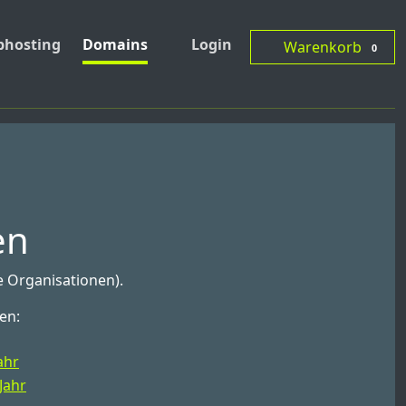
hosting
Domains
Login
Warenkorb
0
en
e Organisationen).
en:
ahr
Jahr