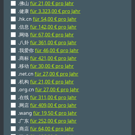
.佛山
für 21,00 € pro Jahr
.健康
für 3.323,00 € pro Jahr
.hk.cn
für 54,00 € pro Jahr
.信息
für 142,00 € pro Jahr
.网络
für 67,00 € pro Jahr
.八卦
für 361,00 € pro Jahr
.我爱你
für 46,00 € pro Jahr
.商标
für 421,00 € pro Jahr
.移动
für 30,00 € pro Jahr
.net.cn
für 27,00 € pro Jahr
.机构
für 21,00 € pro Jahr
.org.cn
für 27,00 € pro Jahr
.在线
für 311,00 € pro Jahr
.网店
für 409,00 € pro Jahr
.wang
für 19,50 € pro Jahr
.广东
für 252,00 € pro Jahr
.商店
für 64,00 € pro Jahr