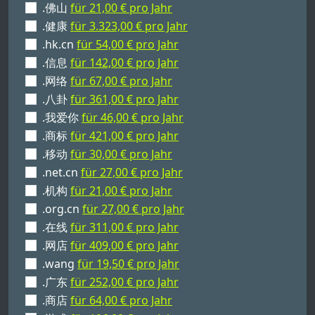
.佛山
für 21,00 € pro Jahr
.健康
für 3.323,00 € pro Jahr
.hk.cn
für 54,00 € pro Jahr
.信息
für 142,00 € pro Jahr
.网络
für 67,00 € pro Jahr
.八卦
für 361,00 € pro Jahr
.我爱你
für 46,00 € pro Jahr
.商标
für 421,00 € pro Jahr
.移动
für 30,00 € pro Jahr
.net.cn
für 27,00 € pro Jahr
.机构
für 21,00 € pro Jahr
.org.cn
für 27,00 € pro Jahr
.在线
für 311,00 € pro Jahr
.网店
für 409,00 € pro Jahr
.wang
für 19,50 € pro Jahr
.广东
für 252,00 € pro Jahr
.商店
für 64,00 € pro Jahr