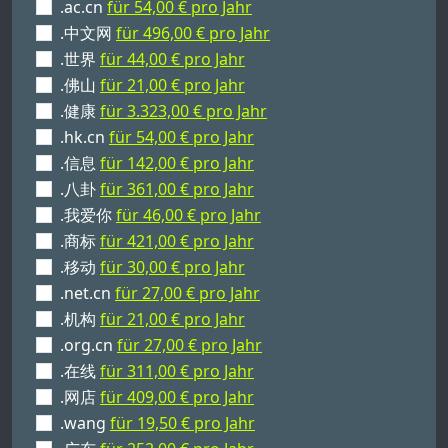
.ac.cn
für 54,00 € pro Jahr
.中文网
für 496,00 € pro Jahr
.世界
für 44,00 € pro Jahr
.佛山
für 21,00 € pro Jahr
.健康
für 3.323,00 € pro Jahr
.hk.cn
für 54,00 € pro Jahr
.信息
für 142,00 € pro Jahr
.八卦
für 361,00 € pro Jahr
.我爱你
für 46,00 € pro Jahr
.商标
für 421,00 € pro Jahr
.移动
für 30,00 € pro Jahr
.net.cn
für 27,00 € pro Jahr
.机构
für 21,00 € pro Jahr
.org.cn
für 27,00 € pro Jahr
.在线
für 311,00 € pro Jahr
.网店
für 409,00 € pro Jahr
.wang
für 19,50 € pro Jahr