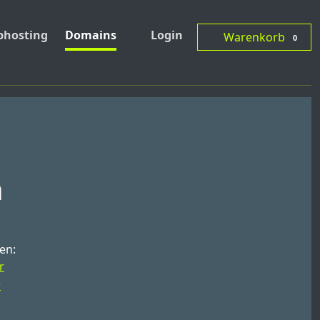
hosting
Domains
Login
Warenkorb
0
n
en:
r
r