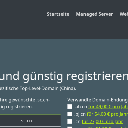
Startseite
Managed Server
Web
und günstig registriere
ezifische Top-Level-Domain (China).
Ihre gewünschte .sc.cn-
Verwandte Domain-Endung
ig registrieren.
.ah.cn
für 49,00 € pro Jah
.bj.cn
für 54,00 € pro Jah
.sc.cn
.cn
für 27,00 € pro Jahr