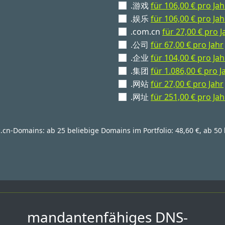
.游戏
für 106,00 € pro Jah
.娱乐
für 106,00 € pro Jah
.com.cn
für 27,00 € pro J
.公司
für 67,00 € pro Jahr
.企业
für 104,00 € pro Jah
.集团
für 1.086,00 € pro J
.网站
für 27,00 € pro Jahr
.网址
für 251,00 € pro Jah
c.cn-Domains: ab 25 beliebige Domains im Portfolio: 48,60 €, ab 50 
mandantenfähiges DNS-