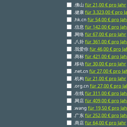
.佛山
für 21,00 € pro Jahr
.健康
für 3.323,00 € pro J
.hk.cn
für 54,00 € pro Jah
.信息
für 142,00 € pro Jah
.网络
für 67,00 € pro Jahr
.八卦
für 361,00 € pro Jah
.我爱你
für 46,00 € pro Ja
.商标
für 421,00 € pro Jah
.移动
für 30,00 € pro Jahr
.net.cn
für 27,00 € pro Ja
.机构
für 21,00 € pro Jahr
.org.cn
für 27,00 € pro Ja
.在线
für 311,00 € pro Jah
.网店
für 409,00 € pro Jah
.wang
für 19,50 € pro Jah
.广东
für 252,00 € pro Jah
.商店
für 64,00 € pro Jahr