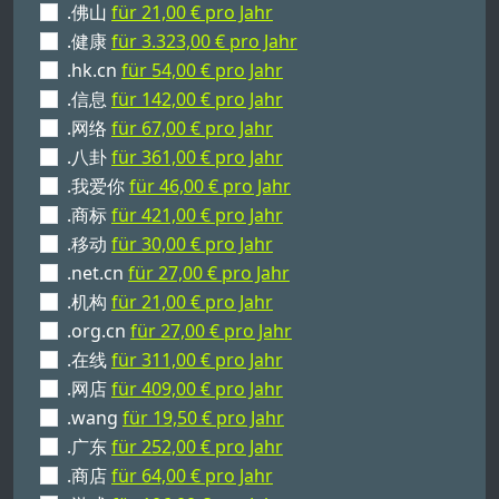
.佛山
für 21,00 € pro Jahr
.健康
für 3.323,00 € pro Jahr
.hk.cn
für 54,00 € pro Jahr
.信息
für 142,00 € pro Jahr
.网络
für 67,00 € pro Jahr
.八卦
für 361,00 € pro Jahr
.我爱你
für 46,00 € pro Jahr
.商标
für 421,00 € pro Jahr
.移动
für 30,00 € pro Jahr
.net.cn
für 27,00 € pro Jahr
.机构
für 21,00 € pro Jahr
.org.cn
für 27,00 € pro Jahr
.在线
für 311,00 € pro Jahr
.网店
für 409,00 € pro Jahr
.wang
für 19,50 € pro Jahr
.广东
für 252,00 € pro Jahr
.商店
für 64,00 € pro Jahr