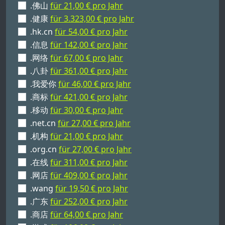
.佛山
für 21,00 € pro Jahr
.健康
für 3.323,00 € pro Jahr
.hk.cn
für 54,00 € pro Jahr
.信息
für 142,00 € pro Jahr
.网络
für 67,00 € pro Jahr
.八卦
für 361,00 € pro Jahr
.我爱你
für 46,00 € pro Jahr
.商标
für 421,00 € pro Jahr
.移动
für 30,00 € pro Jahr
.net.cn
für 27,00 € pro Jahr
.机构
für 21,00 € pro Jahr
.org.cn
für 27,00 € pro Jahr
.在线
für 311,00 € pro Jahr
.网店
für 409,00 € pro Jahr
.wang
für 19,50 € pro Jahr
.广东
für 252,00 € pro Jahr
.商店
für 64,00 € pro Jahr