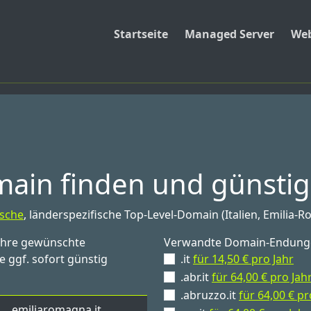
Startseite
Managed Server
Web
ain finden und günstig 
sche
, länderspezifische Top-Level-Domain (Italien, Emilia-
 Ihre gewünschte
Verwandte Domain-Endung
 ggf. sofort günstig
.it
für 14,50 € pro Jahr
.abr.it
für 64,00 € pro Jah
.abruzzo.it
für 64,00 € pr
.emiliaromagna.it