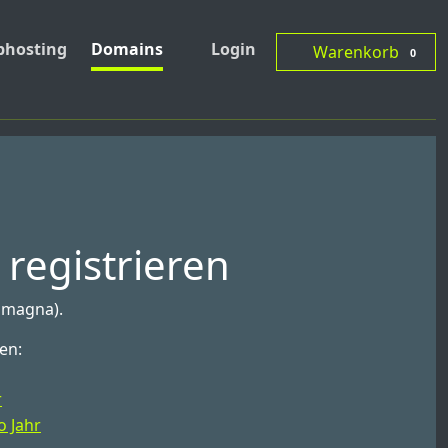
hosting
Domains
Login
Warenkorb
0
registrieren
Romagna).
en:
r
o Jahr