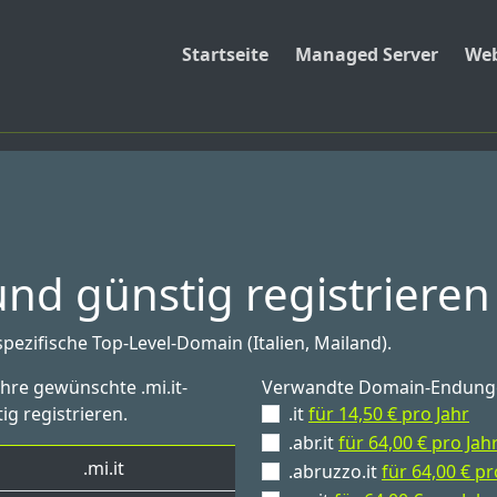
Startseite
Managed Server
Web
und günstig registrieren
spezifische Top-Level-Domain (Italien, Mailand).
Ihre gewünschte .mi.it-
Verwandte Domain-Endung
ig registrieren.
.it
für 14,50 € pro Jahr
.abr.it
für 64,00 € pro Jah
.mi.it
.abruzzo.it
für 64,00 € pr