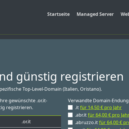
Startseite
Managed Server
Web
nd günstig registrieren
pezifische Top-Level-Domain (Italien, Oristano).
hre gewünschte .or.it-
Verwandte Domain-Endung
ig registrieren.
.it
für 14,50 € pro Jahr
.abr.it
für 64,00 € pro Jah
.or.it
.abruzzo.it
für 64,00 € pr